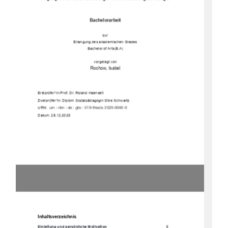
Bachelorarbeit 
zur 
Erlangung des akademischen Grades 
Bachelor of Arts(B.A) 
vorgelegt von
Rochow, Isabel  
Erstprüfer*in: Prof. Dr. Roland Haenselt 
Zweiprüfer*in: Diplom Sozialpädagogin Silke Schwartz 
URN:  
urn : nbn : de : gbv : 519-thesis: 2025-0046-0 
Datum: 28.12.2025 
Inhaltsverzeichnis
Einleitung und persönliche Motivation 
2