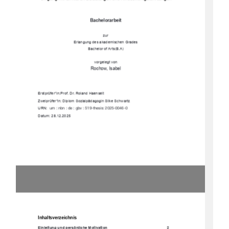
Bachelorarbeit 
zur 
Erlangung des akademischen Grades 
Bachelor of Arts(B.A) 
vorgelegt von
Rochow, Isabel  
Erstprüfer*in: Prof. Dr. Roland Haenselt 
Zweiprüfer*in: Diplom Sozialpädagogin Silke Schwartz 
URN:  
urn : nbn : de : gbv : 519-thesis: 2025-0046-0 
Datum: 28.12.2025 
Inhaltsverzeichnis
Einleitung und persönliche Motivation 
2