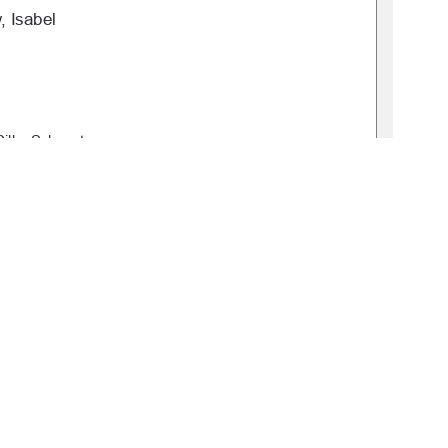
 Isabel  
Silke Schwartz 
: 2025-0046-0 