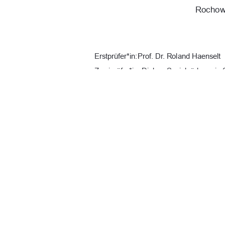
Rochow,
Erstprüfer*in: Prof. Dr. Roland Haenselt 
Zweiprüfer*in: Diplom Sozialpädagogin 
URN:  
urn : nbn : de : gbv : 519-thesis
Datum: 28.12.2025 