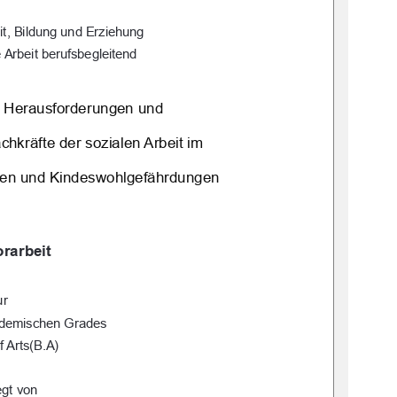
it, Bildung und Erziehung 
 Arbeit berufsbegleitend
 Herausforderungen und  
hkräfte der sozialen Arbeit im  
gen und Kindeswohlgefährdungen 
rarbeit 
ur 
ademischen Grades 
f Arts(B.A) 
egt von