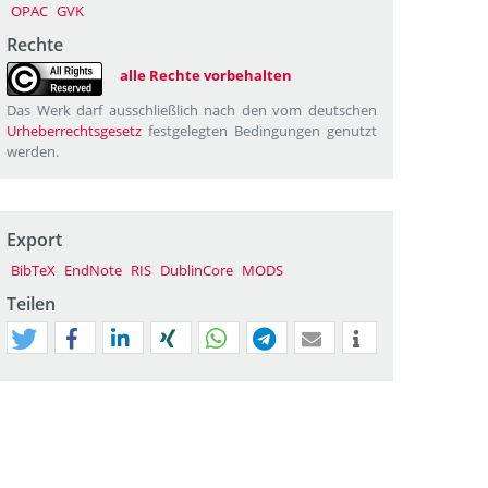
OPAC
GVK
Rechte
alle Rechte vorbehalten
Das Werk darf ausschließlich nach den vom deutschen
Urheberrechtsgesetz
festgelegten Bedingungen genutzt
werden.
Export
BibTeX
EndNote
RIS
DublinCore
MODS
Teilen
tweet
teilen
mitteilen
teilen
teilen
teilen
mail