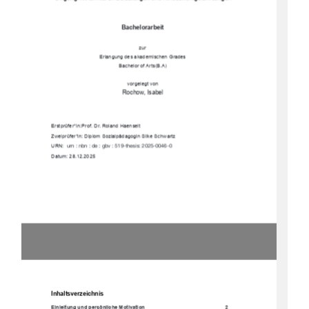
Bachelorarbeit 
zur 
Erlangung des akademischen Grades 
Bachelor of Arts(B.A) 
vorgelegt von
Rochow, Isabel  
Erstprüfer*in: Prof. Dr. Roland Haenselt 
Zweiprüfer*in: Diplom Sozialpädagogin Silke Schwartz 
URN:  
urn : nbn : de : gbv : 519-thesis: 2025-0046-0 
Datum: 28.12.2025 
Inhaltsverzeichnis
Einleitung und persönliche Motivation 
2