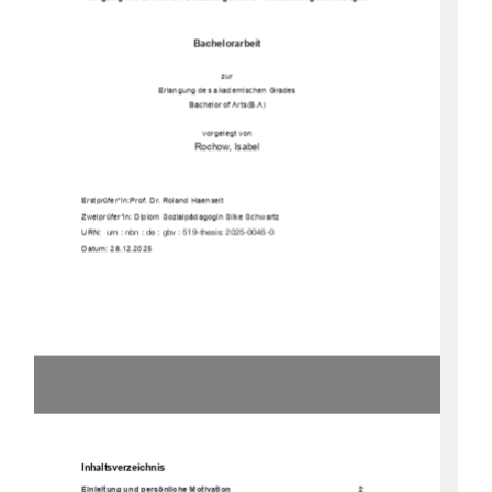
Bachelorarbeit 
zur 
Erlangung des akademischen Grades 
Bachelor of Arts(B.A) 
vorgelegt von
Rochow, Isabel  
Erstprüfer*in: Prof. Dr. Roland Haenselt 
Zweiprüfer*in: Diplom Sozialpädagogin Silke Schwartz 
URN:  
urn : nbn : de : gbv : 519-thesis: 2025-0046-0 
Datum: 28.12.2025 
Inhaltsverzeichnis
Einleitung und persönliche Motivation 
2