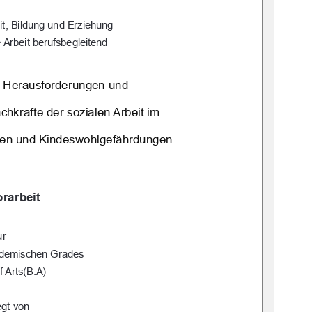
it, Bildung und Erziehung 
 Arbeit berufsbegleitend
 Herausforderungen und  
hkräfte der sozialen Arbeit im  
gen und Kindeswohlgefährdungen 
rarbeit 
ur 
ademischen Grades 
f Arts(B.A) 
egt von