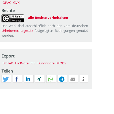
OPAC
GVK
Rechte
alle Rechte vorbehalten
Das Werk darf ausschließlich nach den vom deutschen
Urheberrechtsgesetz
festgelegten Bedingungen genutzt
werden.
Export
BibTeX
EndNote
RIS
DublinCore
MODS
Teilen
tweet
teilen
mitteilen
teilen
teilen
teilen
mail