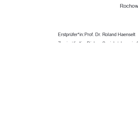
Rochow,
Erstprüfer*in: Prof. Dr. Roland Haenselt 
Zweiprüfer*in: Diplom Sozialpädagogin 
URN:  
urn : nbn : de : gbv : 519-thesis
Datum: 28.12.2025 