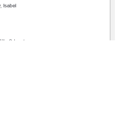
 Isabel  
Silke Schwartz 
: 2025-0046-0 