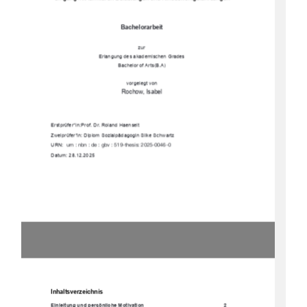
Bachelorarbeit 
zur 
Erlangung des akademischen Grades 
Bachelor of Arts(B.A) 
vorgelegt von
Rochow, Isabel  
Erstprüfer*in: Prof. Dr. Roland Haenselt 
Zweiprüfer*in: Diplom Sozialpädagogin Silke Schwartz 
URN:  
urn : nbn : de : gbv : 519-thesis: 2025-0046-0 
Datum: 28.12.2025 
Inhaltsverzeichnis
Einleitung und persönliche Motivation 
2