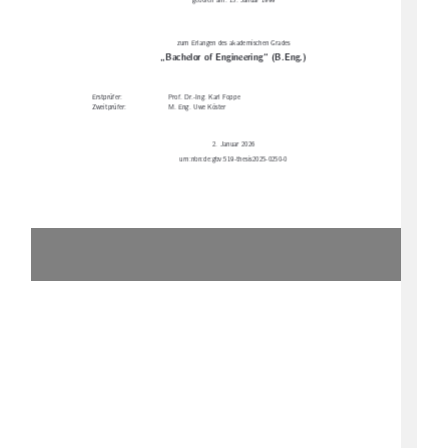
geboren am: 15. Januar 1999
zum Erlangen des akademischen Grades
„Bachelor of Engineering“ (B.Eng.)
Erstprüfer:
Prof. Dr.-Ing. Karl Foppe
Zweitprüfer:
M. Eng. Uwe Köster
2. Januar 2026
urn:nbn:de:gbv:519-thesis2025-0250-0