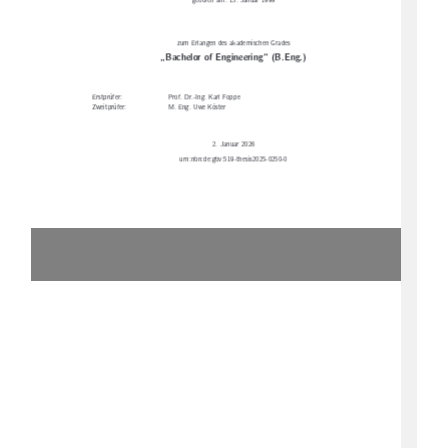
geboren am: 15. Januar 1999
zum Erlangen des akademischen Grades
„Bachelor of Engineering“ (B.Eng.)
Erstprüfer:
Prof. Dr.-Ing. Karl Foppe
Zweitprüfer:
M. Eng. Uwe Köster
2. Januar 2026
urn:nbn:de:gbv:519-thesis2025-0250-0