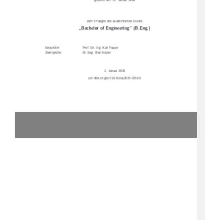
geboren am: 15. Januar 1999
zum Erlangen des akademischen Grades
„Bachelor of Engineering“ (B.Eng.)
Erstprüfer:
Prof. Dr.-Ing. Karl Foppe
Zweitprüfer:
M. Eng. Uwe Köster
2. Januar 2026
urn:nbn:de:gbv:519-thesis2025-0250-0