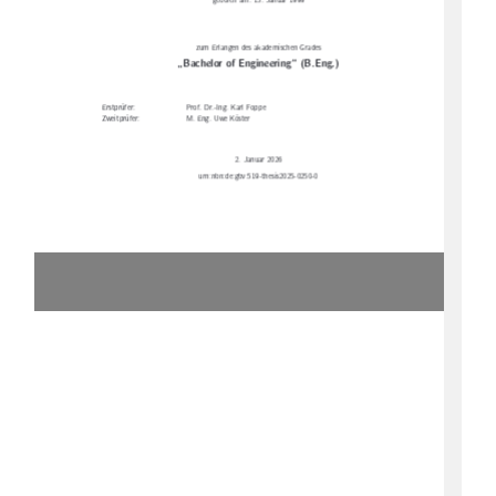
geboren am: 15. Januar 1999
zum Erlangen des akademischen Grades
„Bachelor of Engineering“ (B.Eng.)
Erstprüfer:
Prof. Dr.-Ing. Karl Foppe
Zweitprüfer:
M. Eng. Uwe Köster
2. Januar 2026
urn:nbn:de:gbv:519-thesis2025-0250-0