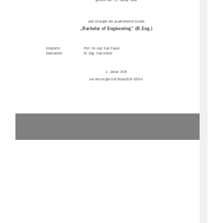
geboren am: 15. Januar 1999
zum Erlangen des akademischen Grades
„Bachelor of Engineering“ (B.Eng.)
Erstprüfer:
Prof. Dr.-Ing. Karl Foppe
Zweitprüfer:
M. Eng. Uwe Köster
2. Januar 2026
urn:nbn:de:gbv:519-thesis2025-0250-0