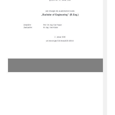
geboren am: 15. Januar 1999
zum Erlangen des akademischen Grades
„Bachelor of Engineering“ (B.Eng.)
Erstprüfer:
Prof. Dr.-Ing. Karl Foppe
Zweitprüfer:
M. Eng. Uwe Köster
2. Januar 2026
urn:nbn:de:gbv:519-thesis2025-0250-0