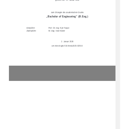
geboren am: 15. Januar 1999
zum Erlangen des akademischen Grades
„Bachelor of Engineering“ (B.Eng.)
Erstprüfer:
Prof. Dr.-Ing. Karl Foppe
Zweitprüfer:
M. Eng. Uwe Köster
2. Januar 2026
urn:nbn:de:gbv:519-thesis2025-0250-0