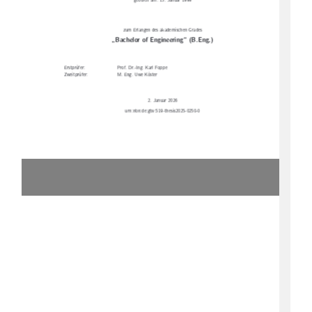
geboren am: 15. Januar 1999
zum Erlangen des akademischen Grades
„Bachelor of Engineering“ (B.Eng.)
Erstprüfer:
Prof. Dr.-Ing. Karl Foppe
Zweitprüfer:
M. Eng. Uwe Köster
2. Januar 2026
urn:nbn:de:gbv:519-thesis2025-0250-0