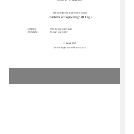
geboren am: 15. Januar 1999
zum Erlangen des akademischen Grades
„Bachelor of Engineering“ (B.Eng.)
Erstprüfer:
Prof. Dr.-Ing. Karl Foppe
Zweitprüfer:
M. Eng. Uwe Köster
2. Januar 2026
urn:nbn:de:gbv:519-thesis2025-0250-0