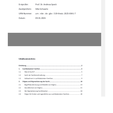
Erstprüfer:    
Prof. Dr. Andreas Speck 
Zweitprüferin:        Silke        Schwartz        
URN-Nummer: 
urn : nbn : de : gbv : 519-thesis: 2025-0041-7 
Datum:                    09.01.2026
Inhaltsverzeichnis
Einleitung ....................................................................................................................
. 2
1.  
Suchtbelastete Familien ....................................................................................... 5
1.1         Was         ist         Sucht?         ..........................................................................................................         5
1.2 
Sucht als Familienerkrankung .................................................................................. 7 
1.3 
Aufwachsen in suchtbelasteten Familien ................................................................. 9 
2.  
Stigma und Stigmatisierung der Sucht ................................................................. 14
2.1  
Begriffsbestimmung und 
Modelle von Stigma ....................................................... 14 
2.2  
Grundformen von Stigma ....................................................................................... 15 
2.3 
Die Stigmatisierung Suchtkranker .......................................................................... 18 
2.4 
Folgen für Kinder und Jugendliche 
aus suchtbelasteten Familien ......................... 20 
3.  
Identitätsentwicklung im Jugendalter ................................................................. 23
3.1         Identität         und         Selbst
konzept ...................................................................................  23 
3.2 
Die Bedeutung des Jugendalters fü
r Identität und Selbstkonzept ......................... 26 
3.3         Identität         und         Selbstkonzept         –         Risiken         
für betroffene Jugendliche ........................ 30 
3.4  
Auswirkung der assoziativen Stigmati
sierung auf Identität und Selbstkonzept .... 32 