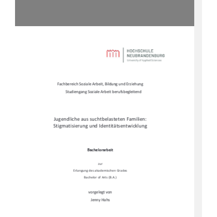
Fachbereich Soziale Arbeit, Bildung und Erziehung 
Studiengang Soziale Arbeit berufsbegleitend 
Jugendliche aus suchtbelasteten Familien:  
Stigmatisierung und Identitätsentwicklung 
Bachelorarbeit 
zur 
Erlangung des akademischen Grades 
Bachelor of Arts (B.A.) 
vorgelegt von 
Jenny Hahs 