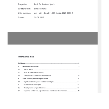
Erstprüfer:    
Prof. Dr. Andreas Speck 
Zweitprüferin:        Silke        Schwartz        
URN-Nummer: 
urn : nbn : de : gbv : 519-thesis: 2025-0041-7 
Datum:                    09.01.2026
Inhaltsverzeichnis
Einleitung ....................................................................................................................
. 2
1.  
Suchtbelastete Familien ....................................................................................... 5
1.1         Was         ist         Sucht?         ..........................................................................................................         5
1.2 
Sucht als Familienerkrankung .................................................................................. 7 
1.3 
Aufwachsen in suchtbelasteten Familien ................................................................. 9 
2.  
Stigma und Stigmatisierung der Sucht ................................................................. 14
2.1  
Begriffsbestimmung und 
Modelle von Stigma ....................................................... 14 
2.2  
Grundformen von Stigma ....................................................................................... 15 
2.3 
Die Stigmatisierung Suchtkranker .......................................................................... 18 
2.4 
Folgen für Kinder und Jugendliche 
aus suchtbelasteten Familien ......................... 20 
3.  
Identitätsentwicklung im Jugendalter ................................................................. 23
3.1         Identität         und         Selbst
konzept ...................................................................................  23 
3.2 
Die Bedeutung des Jugendalters fü
r Identität und Selbstkonzept ......................... 26 
3.3         Identität         und         Selbstkonzept         –         Risiken         
für betroffene Jugendliche ........................ 30 
3.4  
Auswirkung der assoziativen Stigmati
sierung auf Identität und Selbstkonzept .... 32 