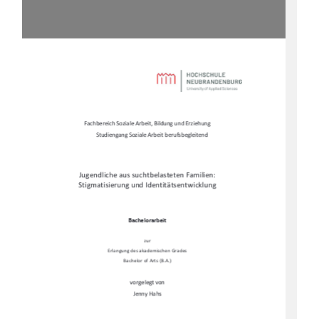
Fachbereich Soziale Arbeit, Bildung und Erziehung 
Studiengang Soziale Arbeit berufsbegleitend 
Jugendliche aus suchtbelasteten Familien:  
Stigmatisierung und Identitätsentwicklung 
Bachelorarbeit 
zur 
Erlangung des akademischen Grades 
Bachelor of Arts (B.A.) 
vorgelegt von 
Jenny Hahs 