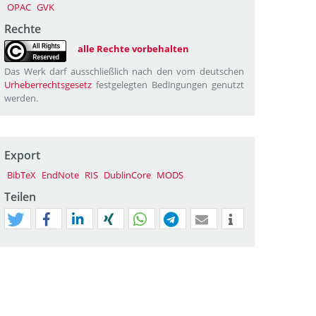
OPAC
GVK
Rechte
alle Rechte vorbehalten
Das Werk darf ausschließlich nach den vom deutschen
Urheberrechtsgesetz
festgelegten Bedingungen genutzt
werden.
Export
BibTeX
EndNote
RIS
DublinCore
MODS
Teilen
tweet
teilen
mitteilen
teilen
teilen
teilen
mail