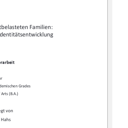
belasteten Familien:  
Identitätsentwicklung 
rarbeit 
ur 
ademischen Grades 
 Arts (B.A.) 
egt von 
 Hahs 