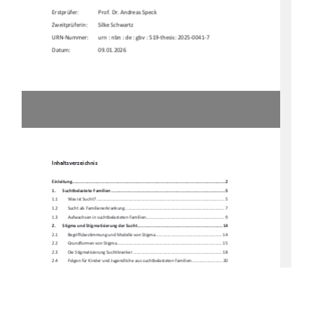
Erstprüfer:    
Prof. Dr. Andreas Speck 
Zweitprüferin:        Silke        Schwartz        
URN-Nummer: 
urn : nbn : de : gbv : 519-thesis: 2025-0041-7 
Datum:                    09.01.2026
Inhaltsverzeichnis
Einleitung ....................................................................................................................
. 2
1.  
Suchtbelastete Familien ....................................................................................... 5
1.1         Was         ist         Sucht?         ..........................................................................................................         5
1.2 
Sucht als Familienerkrankung .................................................................................. 7 
1.3 
Aufwachsen in suchtbelasteten Familien ................................................................. 9 
2.  
Stigma und Stigmatisierung der Sucht ................................................................. 14
2.1  
Begriffsbestimmung und 
Modelle von Stigma ....................................................... 14 
2.2  
Grundformen von Stigma ....................................................................................... 15 
2.3 
Die Stigmatisierung Suchtkranker .......................................................................... 18 
2.4 
Folgen für Kinder und Jugendliche 
aus suchtbelasteten Familien ......................... 20 
3.  
Identitätsentwicklung im Jugendalter ................................................................. 23
3.1         Identität         und         Selbst
konzept ...................................................................................  23 
3.2 
Die Bedeutung des Jugendalters fü
r Identität und Selbstkonzept ......................... 26 
3.3         Identität         und         Selbstkonzept         –         Risiken         
für betroffene Jugendliche ........................ 30 
3.4  
Auswirkung der assoziativen Stigmati
sierung auf Identität und Selbstkonzept .... 32 