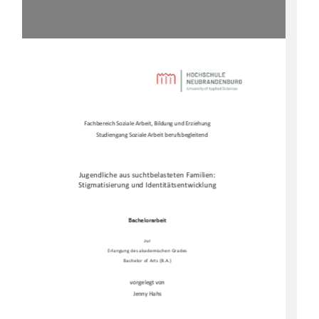
Fachbereich Soziale Arbeit, Bildung und Erziehung 
Studiengang Soziale Arbeit berufsbegleitend 
Jugendliche aus suchtbelasteten Familien:  
Stigmatisierung und Identitätsentwicklung 
Bachelorarbeit 
zur 
Erlangung des akademischen Grades 
Bachelor of Arts (B.A.) 
vorgelegt von 
Jenny Hahs 