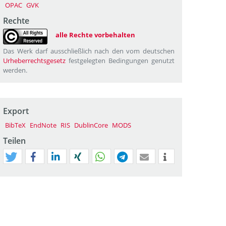
OPAC
GVK
Rechte
alle Rechte vorbehalten
Das Werk darf ausschließlich nach den vom deutschen
Urheberrechtsgesetz
festgelegten Bedingungen genutzt
werden.
Export
BibTeX
EndNote
RIS
DublinCore
MODS
Teilen
tweet
teilen
mitteilen
teilen
teilen
teilen
mail