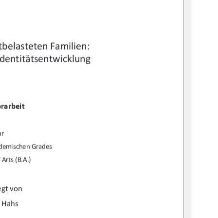
belasteten Familien:  
Identitätsentwicklung 
rarbeit 
ur 
ademischen Grades 
 Arts (B.A.) 
egt von 
 Hahs 