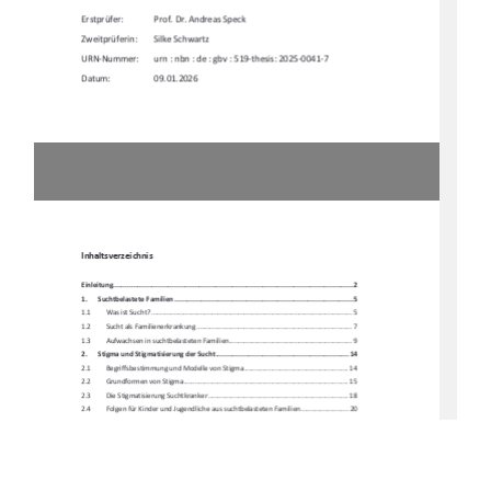
Erstprüfer:    
Prof. Dr. Andreas Speck 
Zweitprüferin:        Silke        Schwartz        
URN-Nummer: 
urn : nbn : de : gbv : 519-thesis: 2025-0041-7 
Datum:                    09.01.2026
Inhaltsverzeichnis
Einleitung ....................................................................................................................
. 2
1.  
Suchtbelastete Familien ....................................................................................... 5
1.1         Was         ist         Sucht?         ..........................................................................................................         5
1.2 
Sucht als Familienerkrankung .................................................................................. 7 
1.3 
Aufwachsen in suchtbelasteten Familien ................................................................. 9 
2.  
Stigma und Stigmatisierung der Sucht ................................................................. 14
2.1  
Begriffsbestimmung und 
Modelle von Stigma ....................................................... 14 
2.2  
Grundformen von Stigma ....................................................................................... 15 
2.3 
Die Stigmatisierung Suchtkranker .......................................................................... 18 
2.4 
Folgen für Kinder und Jugendliche 
aus suchtbelasteten Familien ......................... 20 
3.  
Identitätsentwicklung im Jugendalter ................................................................. 23
3.1         Identität         und         Selbst
konzept ...................................................................................  23 
3.2 
Die Bedeutung des Jugendalters fü
r Identität und Selbstkonzept ......................... 26 
3.3         Identität         und         Selbstkonzept         –         Risiken         
für betroffene Jugendliche ........................ 30 
3.4  
Auswirkung der assoziativen Stigmati
sierung auf Identität und Selbstkonzept .... 32 