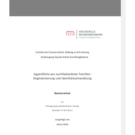
Fachbereich Soziale Arbeit, Bildung und Erziehung 
Studiengang Soziale Arbeit berufsbegleitend 
Jugendliche aus suchtbelasteten Familien:  
Stigmatisierung und Identitätsentwicklung 
Bachelorarbeit 
zur 
Erlangung des akademischen Grades 
Bachelor of Arts (B.A.) 
vorgelegt von 
Jenny Hahs 