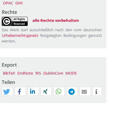
OPAC
GVK
Rechte
alle Rechte vorbehalten
Das Werk darf ausschließlich nach den vom deutschen
Urheberrechtsgesetz
festgelegten Bedingungen genutzt
werden.
Export
BibTeX
EndNote
RIS
DublinCore
MODS
Teilen
tweet
teilen
mitteilen
teilen
teilen
teilen
mail