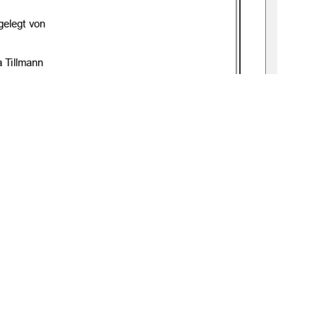
geleg
t von
a Tillmann
gbv : 519
-
thesis: 2025
-
0030
-
5 
f.
n. Dr. Christine Krüger
Prof. Dr. Claudia Vogel
1
0 °