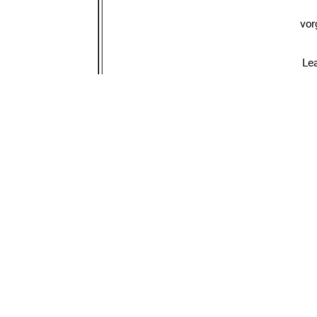
vor
Le
URN:
urn : nbn : de : 
Erstprüfer*in: Pro
Zweitprüfer*in: 
91%