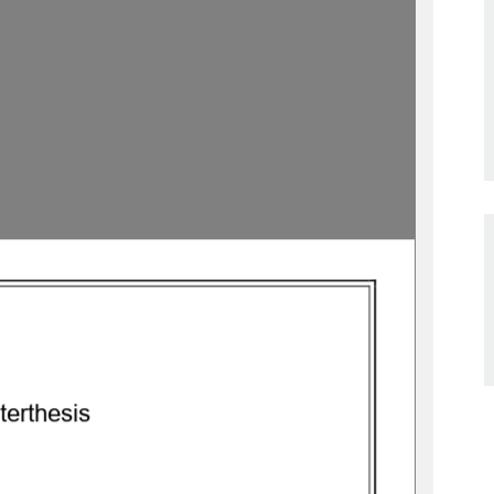
ter
thesis