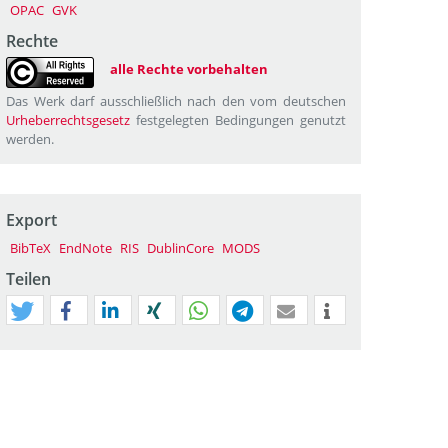
OPAC
GVK
Rechte
alle Rechte vorbehalten
Das Werk darf ausschließlich nach den vom deutschen
Urheberrechtsgesetz
festgelegten Bedingungen genutzt
werden.
Export
BibTeX
EndNote
RIS
DublinCore
MODS
Teilen
tweet
teilen
mitteilen
teilen
teilen
teilen
mail