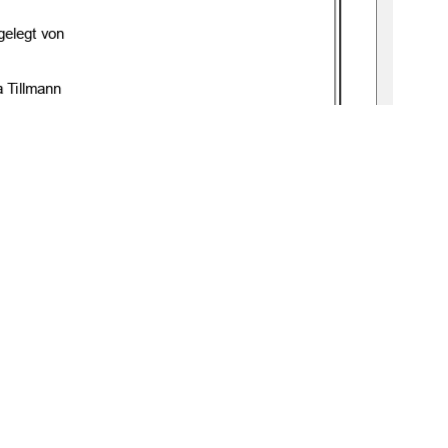
geleg
t von
a Tillmann
gbv : 519
-
thesis: 2025
-
0030
-
5 
f.
n. Dr. Christine Krüger
Prof. Dr. Claudia Vogel
1
0 °