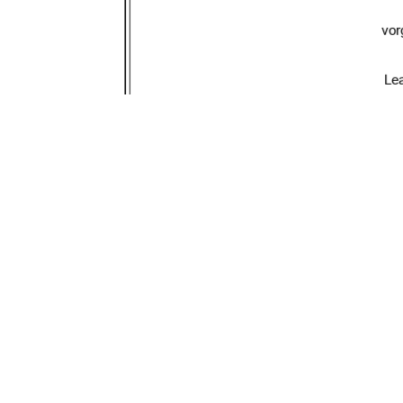
vor
Le
URN:
urn : nbn : de : 
Erstprüfer*in: Pro
Zweitprüfer*in: 
91%