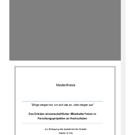
Master
thesis
"Einige steigen ein, tun sich das an, viele steigen aus"
Das Erleben
wissenschaftliche
r
Mitarbeiter*innen in 
Forschungsprojekten an Hochschulen
zur Erlangung des 
akademischen Grades
Master of Arts