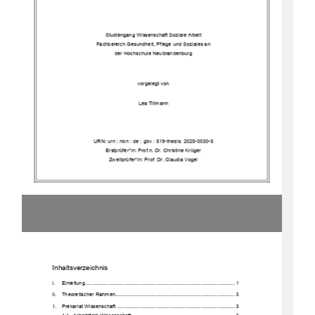
Studiengang Wissenschaft Soziale Arbeit
Fachbereich Gesundheit, Pflege und Soziales an
der Hochschule Neubrandenburg
vorgeleg
t von
Lea Tillmann
URN:
urn : nbn : de : gbv : 519
-
thesis: 2025
-
0030
-
5 
Erstprüfer*in: Prof.
n. Dr. Christine Krüger
Zweitprüfer*in: Prof. Dr. Claudia Vogel
Inhaltsverzeichnis
I.
Einleitung
................................
................................
................................
.....
1
II.
Theoretischer Rahmen
................................
................................
.................
3
1.
Prekariat Wissenschaft
................................
................................
................
3