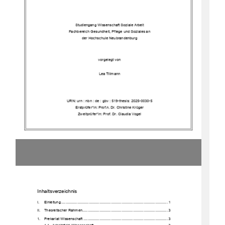
Studiengang Wissenschaft Soziale Arbeit
Fachbereich Gesundheit, Pflege und Soziales an
der Hochschule Neubrandenburg
vorgeleg
t von
Lea Tillmann
URN:
urn : nbn : de : gbv : 519
-
thesis: 2025
-
0030
-
5 
Erstprüfer*in: Prof.
n. Dr. Christine Krüger
Zweitprüfer*in: Prof. Dr. Claudia Vogel
Inhaltsverzeichnis
I.
Einleitung
................................
................................
................................
.....
1
II.
Theoretischer Rahmen
................................
................................
.................
3
1.
Prekariat Wissenschaft
................................
................................
................
3