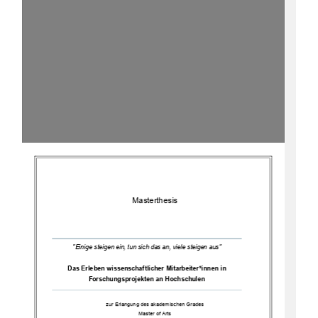
Master
thesis
"Einige steigen ein, tun sich das an, viele steigen aus"
Das Erleben
wissenschaftliche
r
Mitarbeiter*innen in 
Forschungsprojekten an Hochschulen
zur Erlangung des 
akademischen Grades
Master of Arts