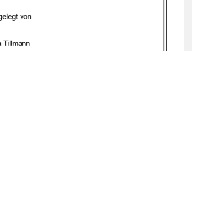
geleg
t von
a Tillmann
gbv : 519
-
thesis: 2025
-
0030
-
5 
f.
n. Dr. Christine Krüger
Prof. Dr. Claudia Vogel
1
0 °