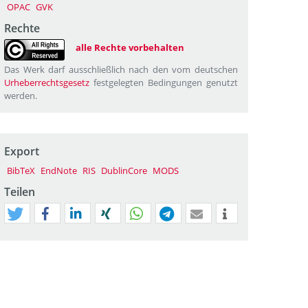
OPAC
GVK
Rechte
alle Rechte vorbehalten
Das Werk darf ausschließlich nach den vom deutschen
Urheberrechtsgesetz
festgelegten Bedingungen genutzt
werden.
Export
BibTeX
EndNote
RIS
DublinCore
MODS
Teilen
tweet
teilen
mitteilen
teilen
teilen
teilen
mail