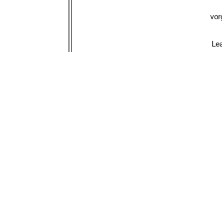
vor
Le
URN:
urn : nbn : de : 
Erstprüfer*in: Pro
Zweitprüfer*in: 
91%