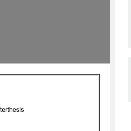
ter
thesis