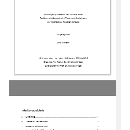
Studiengang Wissenschaft Soziale Arbeit
Fachbereich Gesundheit, Pflege und Soziales an
der Hochschule Neubrandenburg
vorgeleg
t von
Lea Tillmann
URN:
urn : nbn : de : gbv : 519
-
thesis: 2025
-
0030
-
5 
Erstprüfer*in: Prof.
n. Dr. Christine Krüger
Zweitprüfer*in: Prof. Dr. Claudia Vogel
Inhaltsverzeichnis
I.
Einleitung
................................
................................
................................
.....
1
II.
Theoretischer Rahmen
................................
................................
.................
3
1.
Prekariat Wissenschaft
................................
................................
................
3