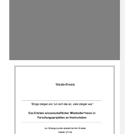
Master
thesis
"Einige steigen ein, tun sich das an, viele steigen aus"
Das Erleben
wissenschaftliche
r
Mitarbeiter*innen in 
Forschungsprojekten an Hochschulen
zur Erlangung des 
akademischen Grades
Master of Arts