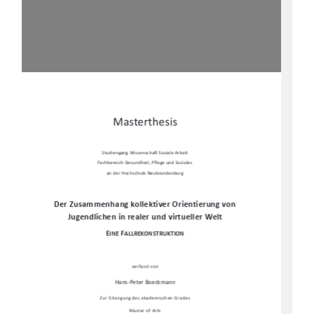
Masterthesis 
Studiengang Wissenscha
Ō
 Soziale Arbeit 
Fachbereich Gesundheit, P
fl
ege und Soziales  
an der Hochschule Neubrandenburg 
Der Zusammenhang kollektiver Orientierung von 
Jugendlichen in realer und virtueller Welt 
E
F
INE 
ALLREKONSTRUKTION
verfasst von  
Hans-Peter Boeckmann 
Zur Erlangung des akademischen Grades 
Master of Arts 