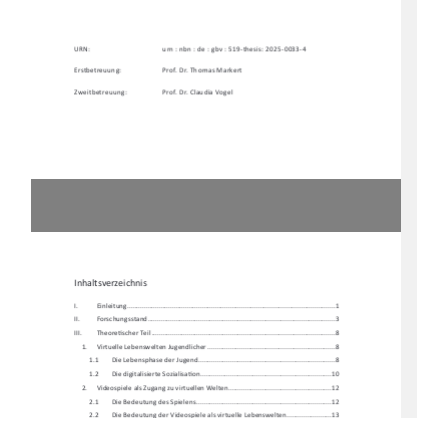
URN:    
urn : nbn : de : gbv : 519-thesis: 2025-0033-4 
Erstbetreuung: 
Prof. Dr. Thomas Markert 
Zweitbetreuung: 
Prof. Dr. Claudia Vogel 
Inhaltsverzeichnis 
I.           Einleitung           ...............................................................................................................           1
II.          Forschungssta
nd .................................................................................................... 3 
III.         Theore
Ɵ
scher Teil .................................................................................................. 8 
1.     Virtuelle     Lebenswelten     Jugendlicher     ....................................................................     8     
1.1 
Die Lebensphase der Jugend ......................................................................... 8 
1.2        Die        digitalisierte        Sozialisa
Ɵ
on ...................................................................... 10 
2. 
Videospiele als Zugang zu virtuellen Welten....................................................... 12 
2.1        Die        Bedeutung        des        Spielens        ........................................................................        12        
2.2 
Die Bedeutung der Videospiele al
s virtuelle Lebenswelten ........................ 13 
3. 
Virtuelle Lebenswelten in Arbeitsk
ontexten der Sozialen
 Arbeit ....................... 16 
4.     Zielbes
Ɵ
mmung und Herleitung der Forschungsfrage ........................................ 19 