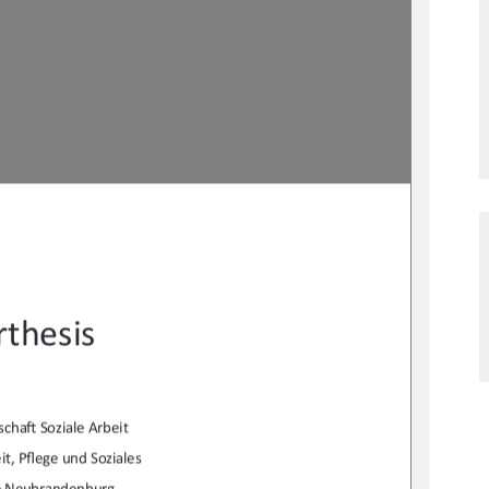
thesis 
scha
Ō
 Soziale Arbeit 
t, P
fl
ege und Soziales  
e Neubrandenburg 