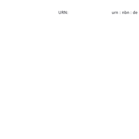
URN:    
urn : nbn : de
Erstbetreuung: 
Prof. Dr. Tho
Zweitbetreuung: 
Prof. Dr. Clau
91%