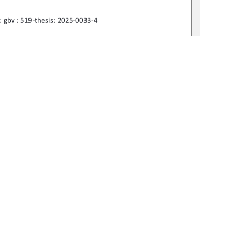
 : gbv : 519-thesis: 2025-0033-4 
mas Markert 
dia Vogel 
1
0 °