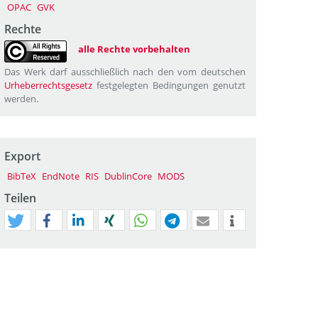
OPAC
GVK
Rechte
alle Rechte vorbehalten
Das Werk darf ausschließlich nach den vom deutschen
Urheberrechtsgesetz
festgelegten Bedingungen genutzt
werden.
Export
BibTeX
EndNote
RIS
DublinCore
MODS
Teilen
tweet
teilen
mitteilen
teilen
teilen
teilen
mail