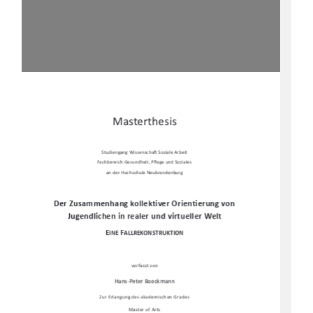
Masterthesis 
Studiengang Wissenscha
Ō
 Soziale Arbeit 
Fachbereich Gesundheit, P
fl
ege und Soziales  
an der Hochschule Neubrandenburg 
Der Zusammenhang kollektiver Orientierung von 
Jugendlichen in realer und virtueller Welt 
E
F
INE 
ALLREKONSTRUKTION
verfasst von  
Hans-Peter Boeckmann 
Zur Erlangung des akademischen Grades 
Master of Arts 