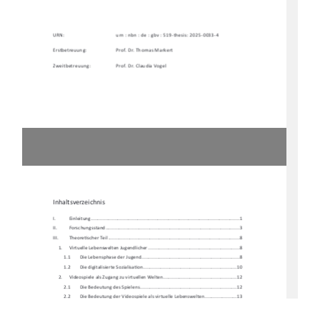
URN:    
urn : nbn : de : gbv : 519-thesis: 2025-0033-4 
Erstbetreuung: 
Prof. Dr. Thomas Markert 
Zweitbetreuung: 
Prof. Dr. Claudia Vogel 
Inhaltsverzeichnis 
I.           Einleitung           ...............................................................................................................           1
II.          Forschungssta
nd .................................................................................................... 3 
III.         Theore
Ɵ
scher Teil .................................................................................................. 8 
1.     Virtuelle     Lebenswelten     Jugendlicher     ....................................................................     8     
1.1 
Die Lebensphase der Jugend ......................................................................... 8 
1.2        Die        digitalisierte        Sozialisa
Ɵ
on ...................................................................... 10 
2. 
Videospiele als Zugang zu virtuellen Welten....................................................... 12 
2.1        Die        Bedeutung        des        Spielens        ........................................................................        12        
2.2 
Die Bedeutung der Videospiele al
s virtuelle Lebenswelten ........................ 13 
3. 
Virtuelle Lebenswelten in Arbeitsk
ontexten der Sozialen
 Arbeit ....................... 16 
4.     Zielbes
Ɵ
mmung und Herleitung der Forschungsfrage ........................................ 19 