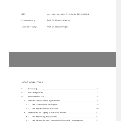
URN:    
urn : nbn : de : gbv : 519-thesis: 2025-0033-4 
Erstbetreuung: 
Prof. Dr. Thomas Markert 
Zweitbetreuung: 
Prof. Dr. Claudia Vogel 
Inhaltsverzeichnis 
I.           Einleitung           ...............................................................................................................           1
II.          Forschungssta
nd .................................................................................................... 3 
III.         Theore
Ɵ
scher Teil .................................................................................................. 8 
1.     Virtuelle     Lebenswelten     Jugendlicher     ....................................................................     8     
1.1 
Die Lebensphase der Jugend ......................................................................... 8 
1.2        Die        digitalisierte        Sozialisa
Ɵ
on ...................................................................... 10 
2. 
Videospiele als Zugang zu virtuellen Welten....................................................... 12 
2.1        Die        Bedeutung        des        Spielens        ........................................................................        12        
2.2 
Die Bedeutung der Videospiele al
s virtuelle Lebenswelten ........................ 13 
3. 
Virtuelle Lebenswelten in Arbeitsk
ontexten der Sozialen
 Arbeit ....................... 16 
4.     Zielbes
Ɵ
mmung und Herleitung der Forschungsfrage ........................................ 19 