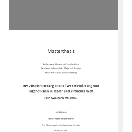
Masterthesis 
Studiengang Wissenscha
Ō
 Soziale Arbeit 
Fachbereich Gesundheit, P
fl
ege und Soziales  
an der Hochschule Neubrandenburg 
Der Zusammenhang kollektiver Orientierung von 
Jugendlichen in realer und virtueller Welt 
E
F
INE 
ALLREKONSTRUKTION
verfasst von  
Hans-Peter Boeckmann 
Zur Erlangung des akademischen Grades 
Master of Arts 