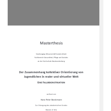
Masterthesis 
Studiengang Wissenscha
Ō
 Soziale Arbeit 
Fachbereich Gesundheit, P
fl
ege und Soziales  
an der Hochschule Neubrandenburg 
Der Zusammenhang kollektiver Orientierung von 
Jugendlichen in realer und virtueller Welt 
E
F
INE 
ALLREKONSTRUKTION
verfasst von  
Hans-Peter Boeckmann 
Zur Erlangung des akademischen Grades 
Master of Arts 