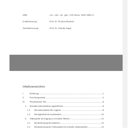
URN:    
urn : nbn : de : gbv : 519-thesis: 2025-0033-4 
Erstbetreuung: 
Prof. Dr. Thomas Markert 
Zweitbetreuung: 
Prof. Dr. Claudia Vogel 
Inhaltsverzeichnis 
I.           Einleitung           ...............................................................................................................           1
II.          Forschungssta
nd .................................................................................................... 3 
III.         Theore
Ɵ
scher Teil .................................................................................................. 8 
1.     Virtuelle     Lebenswelten     Jugendlicher     ....................................................................     8     
1.1 
Die Lebensphase der Jugend ......................................................................... 8 
1.2        Die        digitalisierte        Sozialisa
Ɵ
on ...................................................................... 10 
2. 
Videospiele als Zugang zu virtuellen Welten....................................................... 12 
2.1        Die        Bedeutung        des        Spielens        ........................................................................        12        
2.2 
Die Bedeutung der Videospiele al
s virtuelle Lebenswelten ........................ 13 
3. 
Virtuelle Lebenswelten in Arbeitsk
ontexten der Sozialen
 Arbeit ....................... 16 
4.     Zielbes
Ɵ
mmung und Herleitung der Forschungsfrage ........................................ 19 