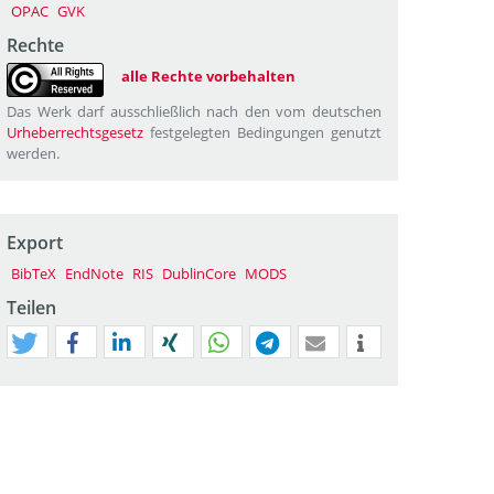
OPAC
GVK
Rechte
alle Rechte vorbehalten
Das Werk darf ausschließlich nach den vom deutschen
Urheberrechtsgesetz
festgelegten Bedingungen genutzt
werden.
Export
BibTeX
EndNote
RIS
DublinCore
MODS
Teilen
tweet
teilen
mitteilen
teilen
teilen
teilen
mail