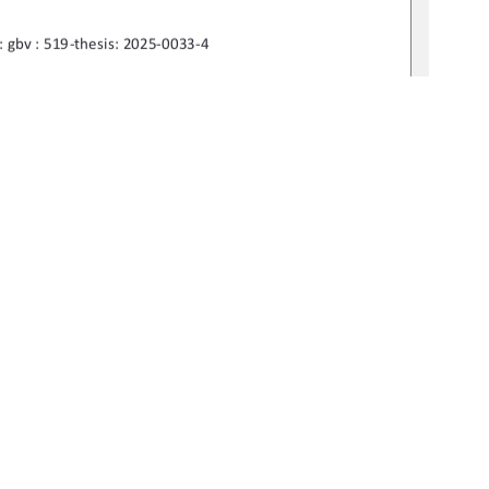
 : gbv : 519-thesis: 2025-0033-4 
mas Markert 
dia Vogel 
1
0 °