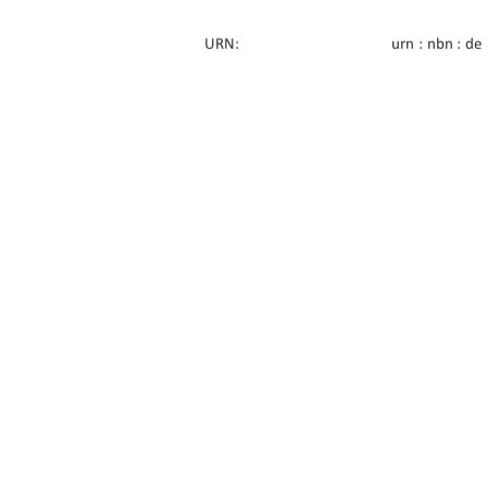
URN:    
urn : nbn : de
Erstbetreuung: 
Prof. Dr. Tho
Zweitbetreuung: 
Prof. Dr. Clau
91%