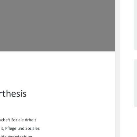
thesis 
scha
Ō
 Soziale Arbeit 
t, P
fl
ege und Soziales  
e Neubrandenburg 