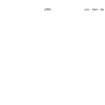
URN:    
urn : nbn : de
Erstbetreuung: 
Prof. Dr. Tho
Zweitbetreuung: 
Prof. Dr. Clau
91%