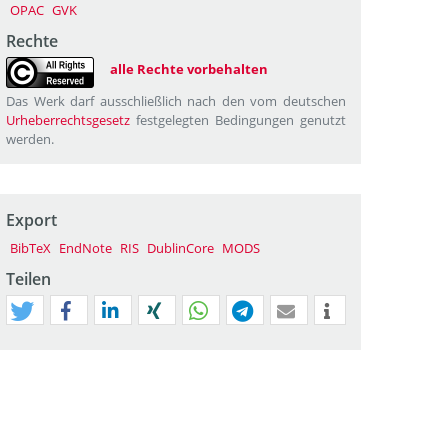
OPAC
GVK
Rechte
alle Rechte vorbehalten
Das Werk darf ausschließlich nach den vom deutschen
Urheberrechtsgesetz
festgelegten Bedingungen genutzt
werden.
Export
BibTeX
EndNote
RIS
DublinCore
MODS
Teilen
tweet
teilen
mitteilen
teilen
teilen
teilen
mail