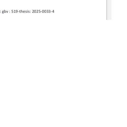
 : gbv : 519-thesis: 2025-0033-4 
mas Markert 
dia Vogel 
1
0 °