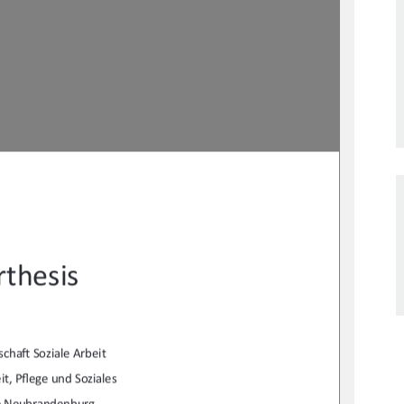
thesis 
scha
Ō
 Soziale Arbeit 
t, P
fl
ege und Soziales  
e Neubrandenburg 