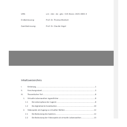
URN:    
urn : nbn : de : gbv : 519-thesis: 2025-0033-4 
Erstbetreuung: 
Prof. Dr. Thomas Markert 
Zweitbetreuung: 
Prof. Dr. Claudia Vogel 
Inhaltsverzeichnis 
I.           Einleitung           ...............................................................................................................           1
II.          Forschungssta
nd .................................................................................................... 3 
III.         Theore
Ɵ
scher Teil .................................................................................................. 8 
1.     Virtuelle     Lebenswelten     Jugendlicher     ....................................................................     8     
1.1 
Die Lebensphase der Jugend ......................................................................... 8 
1.2        Die        digitalisierte        Sozialisa
Ɵ
on ...................................................................... 10 
2. 
Videospiele als Zugang zu virtuellen Welten....................................................... 12 
2.1        Die        Bedeutung        des        Spielens        ........................................................................        12        
2.2 
Die Bedeutung der Videospiele al
s virtuelle Lebenswelten ........................ 13 
3. 
Virtuelle Lebenswelten in Arbeitsk
ontexten der Sozialen
 Arbeit ....................... 16 
4.     Zielbes
Ɵ
mmung und Herleitung der Forschungsfrage ........................................ 19 