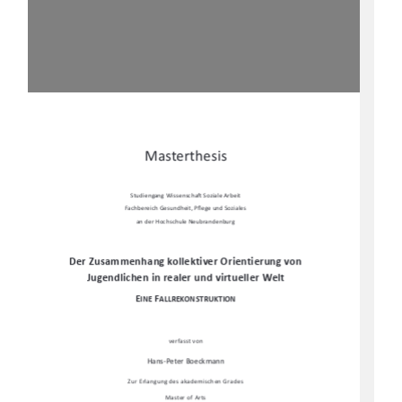
Masterthesis 
Studiengang Wissenscha
Ō
 Soziale Arbeit 
Fachbereich Gesundheit, P
fl
ege und Soziales  
an der Hochschule Neubrandenburg 
Der Zusammenhang kollektiver Orientierung von 
Jugendlichen in realer und virtueller Welt 
E
F
INE 
ALLREKONSTRUKTION
verfasst von  
Hans-Peter Boeckmann 
Zur Erlangung des akademischen Grades 
Master of Arts 