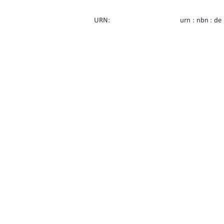
URN:    
urn : nbn : de
Erstbetreuung: 
Prof. Dr. Tho
Zweitbetreuung: 
Prof. Dr. Clau
91%