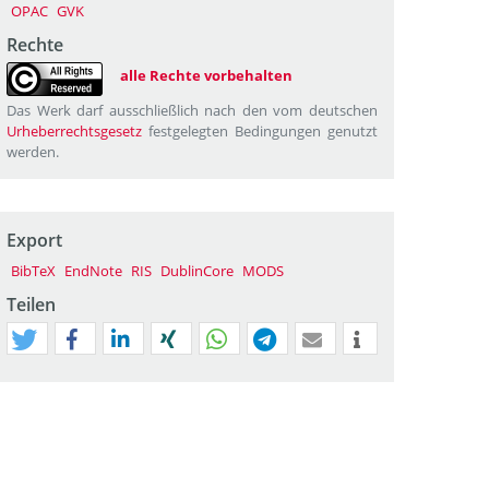
OPAC
GVK
Rechte
alle Rechte vorbehalten
Das Werk darf ausschließlich nach den vom deutschen
Urheberrechtsgesetz
festgelegten Bedingungen genutzt
werden.
Export
BibTeX
EndNote
RIS
DublinCore
MODS
Teilen
tweet
teilen
mitteilen
teilen
teilen
teilen
mail