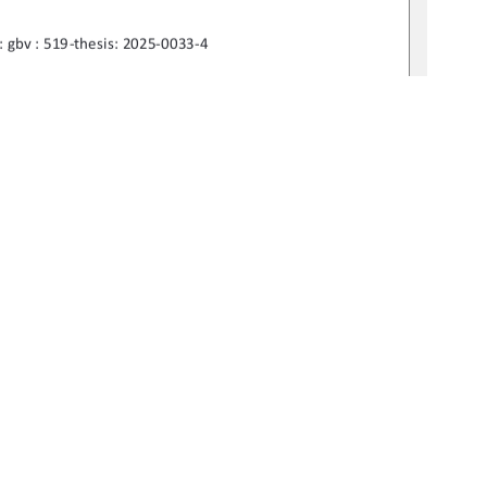
 : gbv : 519-thesis: 2025-0033-4 
mas Markert 
dia Vogel 
1
0 °