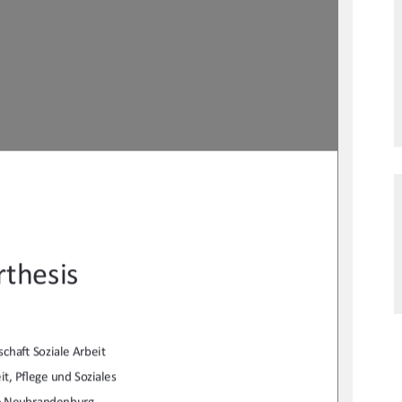
thesis 
scha
Ō
 Soziale Arbeit 
t, P
fl
ege und Soziales  
e Neubrandenburg 