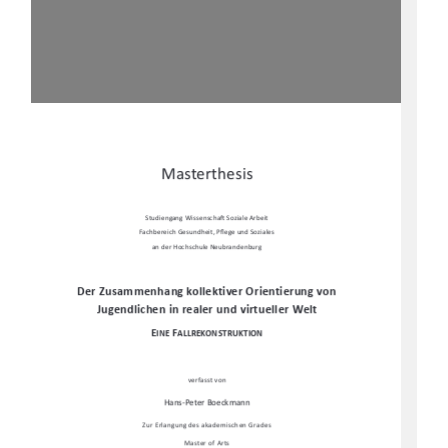
Masterthesis 
Studiengang Wissenscha
Ō
 Soziale Arbeit 
Fachbereich Gesundheit, P
fl
ege und Soziales  
an der Hochschule Neubrandenburg 
Der Zusammenhang kollektiver Orientierung von 
Jugendlichen in realer und virtueller Welt 
E
F
INE 
ALLREKONSTRUKTION
verfasst von  
Hans-Peter Boeckmann 
Zur Erlangung des akademischen Grades 
Master of Arts 