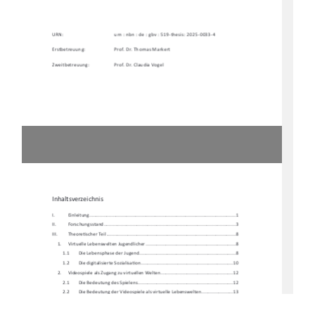
URN:    
urn : nbn : de : gbv : 519-thesis: 2025-0033-4 
Erstbetreuung: 
Prof. Dr. Thomas Markert 
Zweitbetreuung: 
Prof. Dr. Claudia Vogel 
Inhaltsverzeichnis 
I.           Einleitung           ...............................................................................................................           1
II.          Forschungssta
nd .................................................................................................... 3 
III.         Theore
Ɵ
scher Teil .................................................................................................. 8 
1.     Virtuelle     Lebenswelten     Jugendlicher     ....................................................................     8     
1.1 
Die Lebensphase der Jugend ......................................................................... 8 
1.2        Die        digitalisierte        Sozialisa
Ɵ
on ...................................................................... 10 
2. 
Videospiele als Zugang zu virtuellen Welten....................................................... 12 
2.1        Die        Bedeutung        des        Spielens        ........................................................................        12        
2.2 
Die Bedeutung der Videospiele al
s virtuelle Lebenswelten ........................ 13 
3. 
Virtuelle Lebenswelten in Arbeitsk
ontexten der Sozialen
 Arbeit ....................... 16 
4.     Zielbes
Ɵ
mmung und Herleitung der Forschungsfrage ........................................ 19 