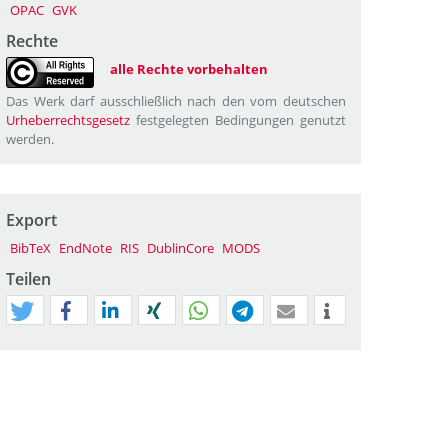
OPAC
GVK
Rechte
alle Rechte vorbehalten
Das Werk darf ausschließlich nach den vom deutschen
Urheberrechtsgesetz
festgelegten Bedingungen genutzt
werden.
Export
BibTeX
EndNote
RIS
DublinCore
MODS
Teilen
tweet
teilen
mitteilen
teilen
teilen
teilen
mail