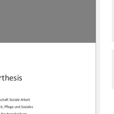
thesis 
scha
Ō
 Soziale Arbeit 
t, P
fl
ege und Soziales  
e Neubrandenburg 