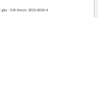
 : gbv : 519-thesis: 2025-0033-4 
mas Markert 
dia Vogel 
1
0 °