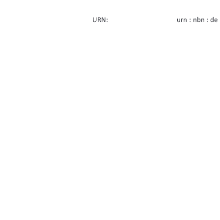
URN:    
urn : nbn : de
Erstbetreuung: 
Prof. Dr. Tho
Zweitbetreuung: 
Prof. Dr. Clau
91%