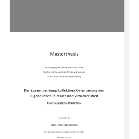
Masterthesis 
Studiengang Wissenscha
Ō
 Soziale Arbeit 
Fachbereich Gesundheit, P
fl
ege und Soziales  
an der Hochschule Neubrandenburg 
Der Zusammenhang kollektiver Orientierung von 
Jugendlichen in realer und virtueller Welt 
E
F
INE 
ALLREKONSTRUKTION
verfasst von  
Hans-Peter Boeckmann 
Zur Erlangung des akademischen Grades 
Master of Arts 