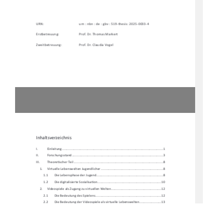
URN:    
urn : nbn : de : gbv : 519-thesis: 2025-0033-4 
Erstbetreuung: 
Prof. Dr. Thomas Markert 
Zweitbetreuung: 
Prof. Dr. Claudia Vogel 
Inhaltsverzeichnis 
I.           Einleitung           ...............................................................................................................           1
II.          Forschungssta
nd .................................................................................................... 3 
III.         Theore
Ɵ
scher Teil .................................................................................................. 8 
1.     Virtuelle     Lebenswelten     Jugendlicher     ....................................................................     8     
1.1 
Die Lebensphase der Jugend ......................................................................... 8 
1.2        Die        digitalisierte        Sozialisa
Ɵ
on ...................................................................... 10 
2. 
Videospiele als Zugang zu virtuellen Welten....................................................... 12 
2.1        Die        Bedeutung        des        Spielens        ........................................................................        12        
2.2 
Die Bedeutung der Videospiele al
s virtuelle Lebenswelten ........................ 13 
3. 
Virtuelle Lebenswelten in Arbeitsk
ontexten der Sozialen
 Arbeit ....................... 16 
4.     Zielbes
Ɵ
mmung und Herleitung der Forschungsfrage ........................................ 19 