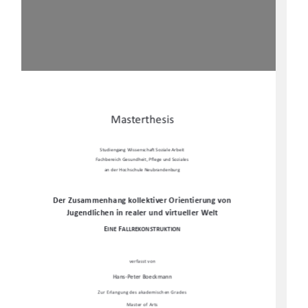
Masterthesis 
Studiengang Wissenscha
Ō
 Soziale Arbeit 
Fachbereich Gesundheit, P
fl
ege und Soziales  
an der Hochschule Neubrandenburg 
Der Zusammenhang kollektiver Orientierung von 
Jugendlichen in realer und virtueller Welt 
E
F
INE 
ALLREKONSTRUKTION
verfasst von  
Hans-Peter Boeckmann 
Zur Erlangung des akademischen Grades 
Master of Arts 