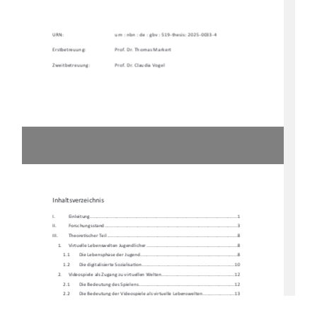
URN:    
urn : nbn : de : gbv : 519-thesis: 2025-0033-4 
Erstbetreuung: 
Prof. Dr. Thomas Markert 
Zweitbetreuung: 
Prof. Dr. Claudia Vogel 
Inhaltsverzeichnis 
I.           Einleitung           ...............................................................................................................           1
II.          Forschungssta
nd .................................................................................................... 3 
III.         Theore
Ɵ
scher Teil .................................................................................................. 8 
1.     Virtuelle     Lebenswelten     Jugendlicher     ....................................................................     8     
1.1 
Die Lebensphase der Jugend ......................................................................... 8 
1.2        Die        digitalisierte        Sozialisa
Ɵ
on ...................................................................... 10 
2. 
Videospiele als Zugang zu virtuellen Welten....................................................... 12 
2.1        Die        Bedeutung        des        Spielens        ........................................................................        12        
2.2 
Die Bedeutung der Videospiele al
s virtuelle Lebenswelten ........................ 13 
3. 
Virtuelle Lebenswelten in Arbeitsk
ontexten der Sozialen
 Arbeit ....................... 16 
4.     Zielbes
Ɵ
mmung und Herleitung der Forschungsfrage ........................................ 19 