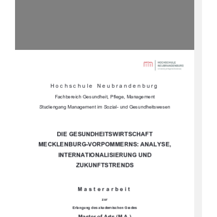





	
	

		
				



			


				
		


	

		



	
	
