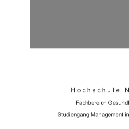




	

