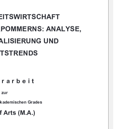
				
		
	

		


