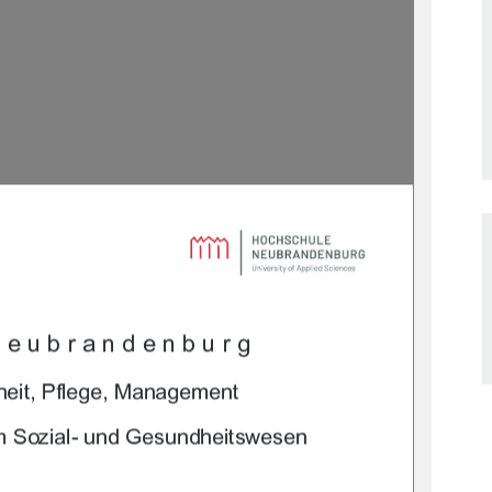

	
		
				
