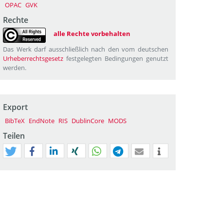
OPAC
GVK
Rechte
alle Rechte vorbehalten
Das Werk darf ausschließlich nach den vom deutschen
Urheberrechtsgesetz
festgelegten Bedingungen genutzt
werden.
Export
BibTeX
EndNote
RIS
DublinCore
MODS
Teilen
tweet
teilen
mitteilen
teilen
teilen
teilen
mail