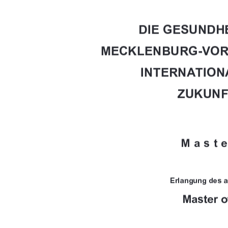

			







	
	


