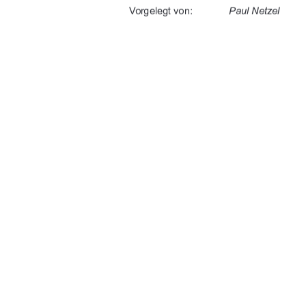
	
%$'



" " 
" "


 	


%"&	$#
91%