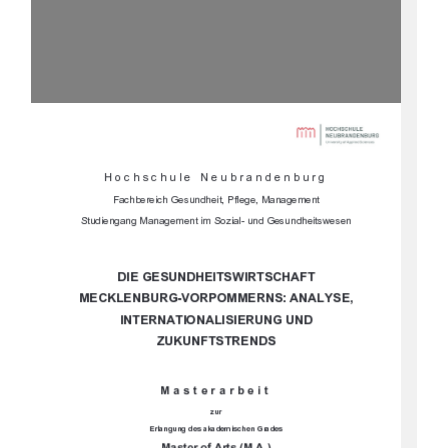





	
	

		
				



			


				
		


	

		



	
	
