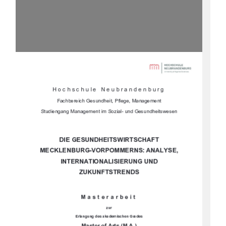





	
	

		
				



			


				
		


	

		



	
	
