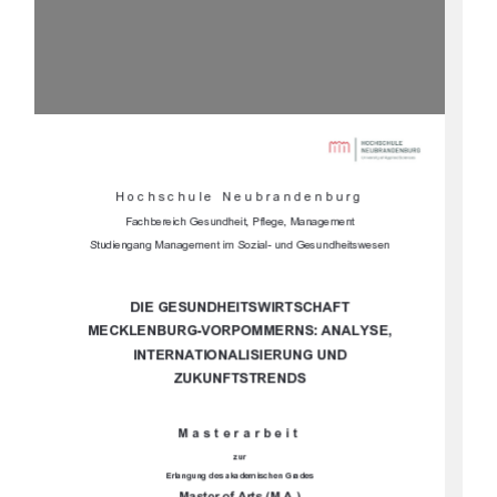





	
	

		
				



			


				
		


	

		



	
	
