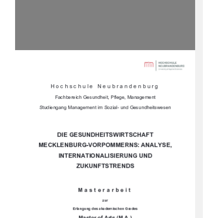





	
	

		
				



			


				
		


	

		



	
	
