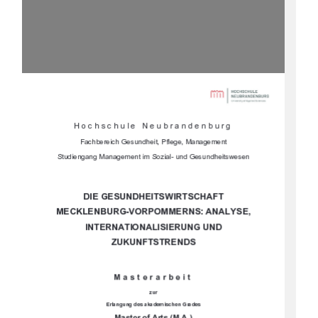





	
	

		
				



			


				
		


	

		



	
	
