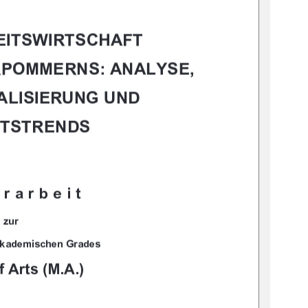
				
		
	

		


