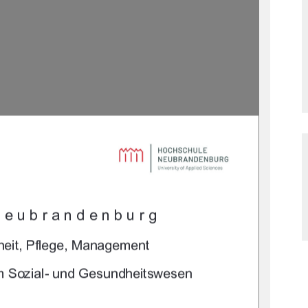

	
		
				
