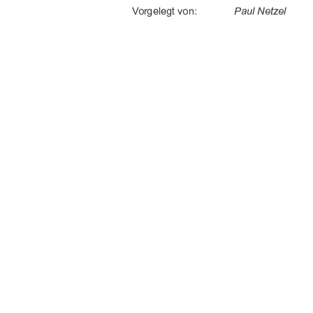
	
%$'



" " 
" "


 	


%"&	$#
91%