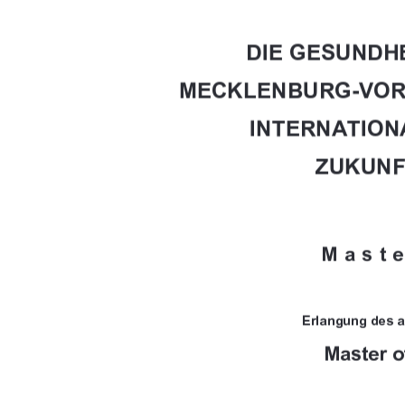

			







	
	


