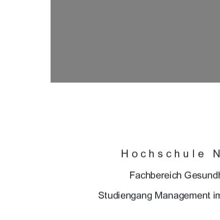




	

