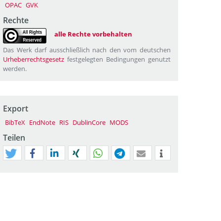
OPAC
GVK
Rechte
alle Rechte vorbehalten
Das Werk darf ausschließlich nach den vom deutschen
Urheberrechtsgesetz
festgelegten Bedingungen genutzt
werden.
Export
BibTeX
EndNote
RIS
DublinCore
MODS
Teilen
tweet
teilen
mitteilen
teilen
teilen
teilen
mail