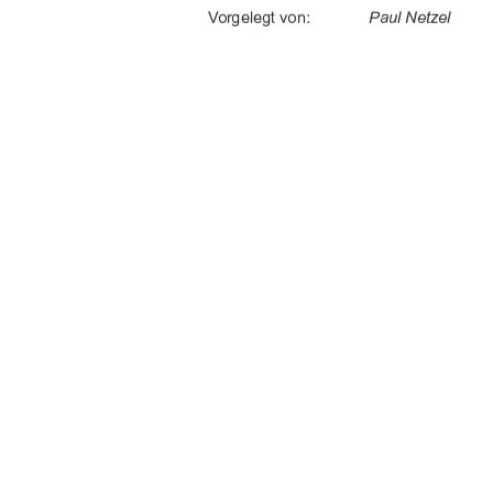
	
%$'



" " 
" "


 	


%"&	$#
91%