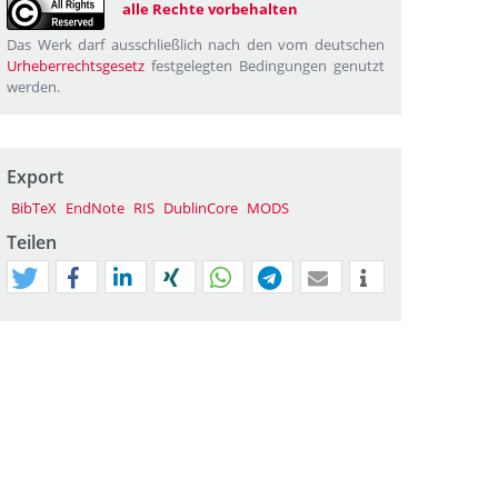
alle Rechte vorbehalten
Das Werk darf ausschließlich nach den vom deutschen
Urheberrechtsgesetz
festgelegten Bedingungen genutzt
werden.
Export
BibTeX
EndNote
RIS
DublinCore
MODS
Teilen
tweet
teilen
mitteilen
teilen
teilen
teilen
mail