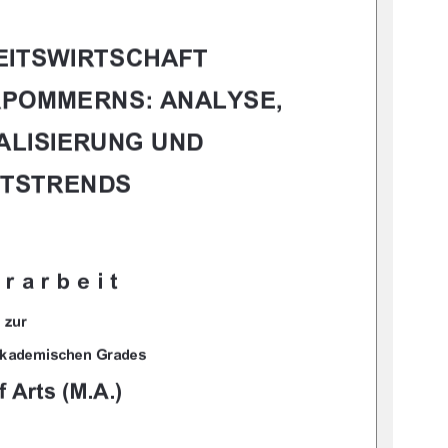
				
		
	

		


