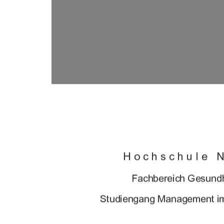




	

