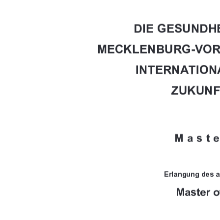

			







	
	


