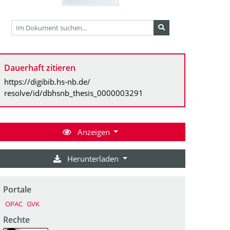
Dauerhaft zitieren
https://digibib.hs-nb.de/
resolve/id/dbhsnb_thesis_0000003291
Anzeigen
Herunterladen
Portale
OPAC
GVK
Rechte