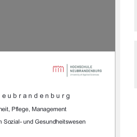

	
		
				
